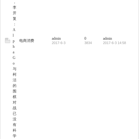
，
李
开
复
：
A
l
admin
0
admin
电商消费
p
2017-6-3
3834
2017-6-3 14:58
h
a
G
o
与
柯
洁
的
围
棋
对
战
已
没
有
科
学