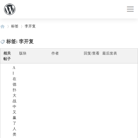
标签
李开复
标签: 李开复
›
›
相关
版块
作者
回复/查看
最后发表
帖子
A
I
在
德
扑
大
战
中
又
赢
了
人
类