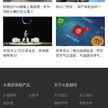
特斯拉FSD被曝上海路测，华为
给SiC“挖坑”，国产有机会吗？
理想小鹏们怎么看？
市值冲上3万亿美金后，再来聊
世界首台二氧化碳捕捉器：带巨
聊苹果AI
型空气过滤器，可减缓全球气候
变暖
火星区块链产品
关于火星财经
火星财经
火星号
关于我们
加入我们
知识库
版权声明
商务合作