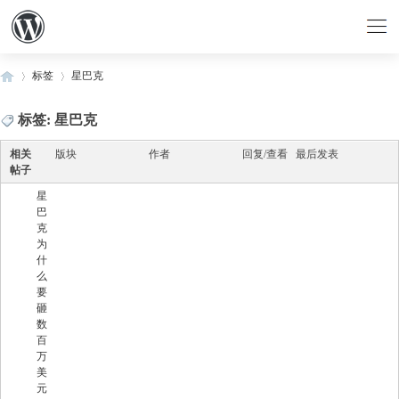
标签
星巴克
标签: 星巴克
›
›
相关
版块
作者
回复/查看
最后发表
帖子
星
巴
克
为
什
么
要
砸
数
百
万
美
元