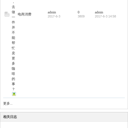
，
去
做
admin
0
admin
电商消费
2017-6-3
3809
2017-6-3 14:58
一
件
并
不
能
帮
忙
卖
更
多
咖
啡
的
事
？
更多...
相关日志