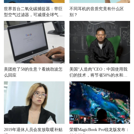
世界首台二氧化碳捕捉器：带巨
不同耳机的音质究竟有什么区
型空气过滤器，可减缓全球气候
别？
变暖
美团抢了58的生意？看姚劲波怎
美国“人造肉”CEO：中国使用我
么回应
们的技术，将节省50%的水和耕
地
2019年退休人员会发放取暖补贴
荣耀MagicBook Pro锐龙版发布：