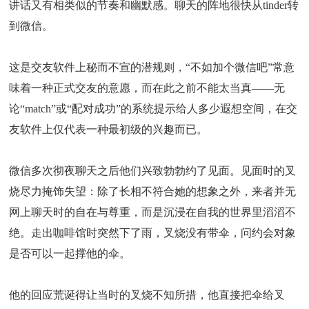
讲话又有相类似的节奏和幽默感。聊天的阵地很快从tinder转
到微信。
这是交友软件上秘而不宣的潜规则，“不如加个微信吧”常意
味着一种正式交友的意愿，而在此之前不能太当真——无
论“match”或“配对成功”的系统提示给人多少遐想空间，在交
友软件上仅代表一种最初级的兴趣而已。
微信多次彻夜聊天之后他们兴致勃勃约了见面。见面时的叉
烧尽力掩饰失望：除了长相不符合她的想象之外，来者并无
网上聊天时的自在与尊重，而是沉浸在自我的世界里滔滔不
绝。走出咖啡馆时突然下了雨，叉烧没有带伞，问约会对象
是否可以一起撑他的伞。
他的回应荒诞得让当时的叉烧不知所措，他直接把伞给叉