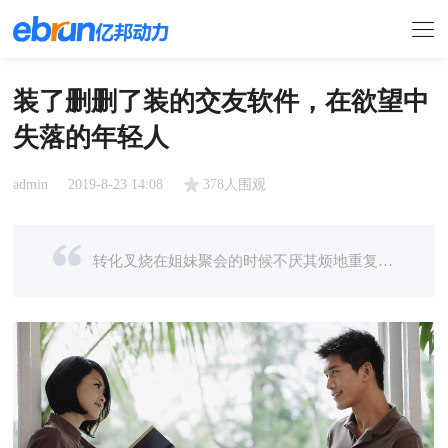
装了删删了装的交友软件，在欲望中
失落的年轻人
admin
2019-8-23 14:08
378人围观
转化叉烧在姐妹聚会的时候不厌其烦地重复她那次失败的约会，有时甚至心情悲愤地加上表演的部分。约会对象对她的复杂情绪一无所知，静悄悄躺在微信好友列表里，偶尔给她更新最新的游戏资讯。约会对象来自tinder。叉烧 ...