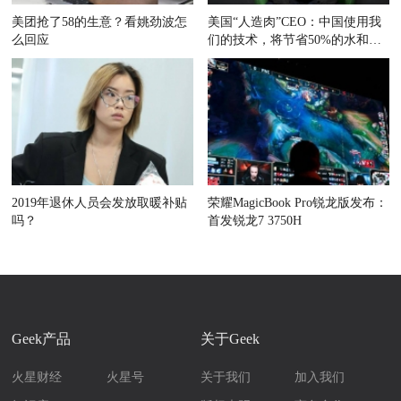
美团抢了58的生意？看姚劲波怎
美国“人造肉”CEO：中国使用我
么回应
们的技术，将节省50%的水和耕
地
2019年退休人员会发放取暖补贴
荣耀MagicBook Pro锐龙版发布：
吗？
首发锐龙7 3750H
Geek产品
关于Geek
火星财经
火星号
关于我们
加入我们