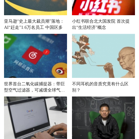
亚马逊“史上最大裁员潮”落地：
小红书联合北大国发院 首次提
AI“赶走”1.6万名员工 中国区多
出“生活经济”概念
世界首台二氧化碳捕捉器：带巨
不同耳机的音质究竟有什么区
型空气过滤器，可减缓全球气候
别？
变暖