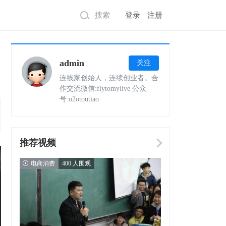
搜索
登录
注册
admin
关注
连线家创始人，连续创业者。合
作交流微信:flytomylive 公众
号:o2otoutiao
推荐视频
电商消费
400 人围观