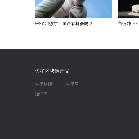
给SiC“挖坑”，国产有机会吗？
市值冲上3
火星区块链产品
火星财经
火星号
知识库