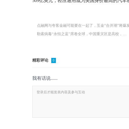
509亿美元，轻压通用成为美国身价最高的汽车
点融网与夸客金融可能要在一起了，互金“合并潮”将爆
勒索病毒“永恒之蓝”席卷全球，中国重灾区是高校，疑正向多处系统蔓延！
精彩评论
0
我有话说......