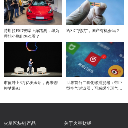
特斯拉FSD被曝上海路测，华为
给SiC“挖坑”，国产有机会吗？
理想小鹏们怎么看？
市值冲上3万亿美金后，再来聊
世界首台二氧化碳捕捉器：带巨
聊苹果AI
型空气过滤器，可减缓全球气候
变暖
火星区块链产品
关于火星财经