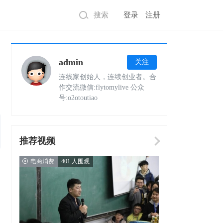
搜索
登录
注册
admin
关注
连线家创始人，连续创业者。合
作交流微信:flytomylive 公众
号:o2otoutiao
推荐视频
电商消费
401 人围观