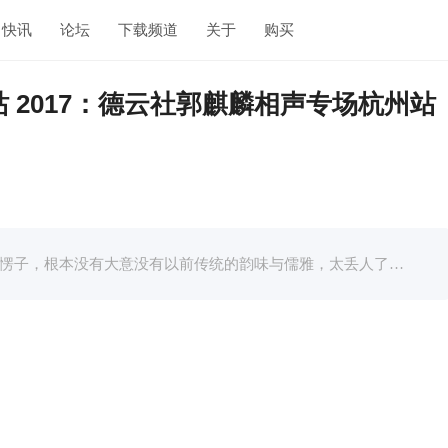
快讯
论坛
下载频道
关于
购买
 2017：德云社郭麒麟相声专场杭州站
现在的相声太没意思了，就会卖萌装二愣子，根本没有大意没有以前传统的韵味与儒雅，太丢人了还说自己是代表传统相声