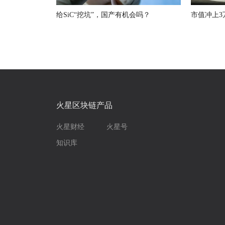
给SiC“挖坑”，国产有机会吗？
市值冲上3
火星区块链产品
火星财经
火星号
知识库