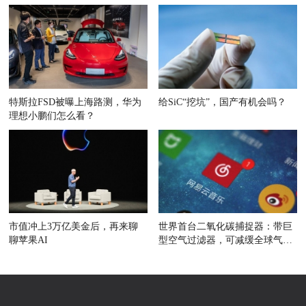
特斯拉FSD被曝上海路测，华为
给SiC“挖坑”，国产有机会吗？
理想小鹏们怎么看？
市值冲上3万亿美金后，再来聊
世界首台二氧化碳捕捉器：带巨
聊苹果AI
型空气过滤器，可减缓全球气候
变暖