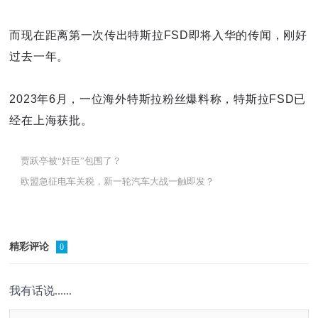
而现在距离第一次传出特斯拉FSD即将入华的传闻，刚好
过去一年。
2023年6月，一位海外特斯拉粉丝爆料称，特斯拉FSD已
经在上海获批。
贾跃亭被“奸臣”包围了？
欧盟急征电车关税，新一轮汽车大战一触即发？
精彩评论
0
我有话说......