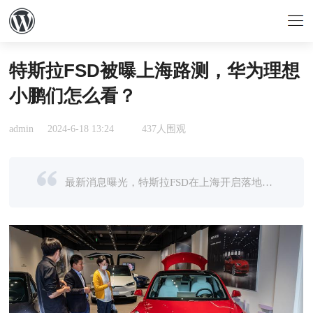
特斯拉FSD被曝上海路测，华为理想
小鹏们怎么看？
admin
2024-6-18 13:24
437人围观
最新消息曝光，特斯拉FSD在上海开启落地试点。这距离流出特斯拉FSD入华的传闻，时间刚好过去一年。一年之前，还有模糊的“消息不实”回应；一年之后，量产智能驾驶最强鲶鱼，准备上海开跑。中国特斯拉车主买的FSD， ...