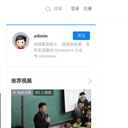
搜索
登录
注册
admin
关注
连线家创始人，连续创业者。合
作交流微信:flytomylive 公众
号:o2otoutiao
推荐视频
电商消费
401 人围观