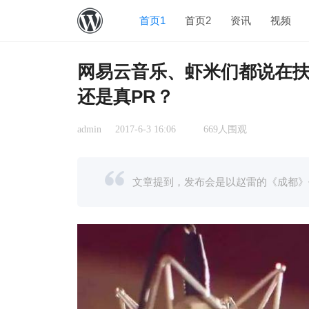
首页1
首页2
资讯
视频
网易云音乐、虾米们都说在
还是真PR？
admin
2017-6-3 16:06
669人围观