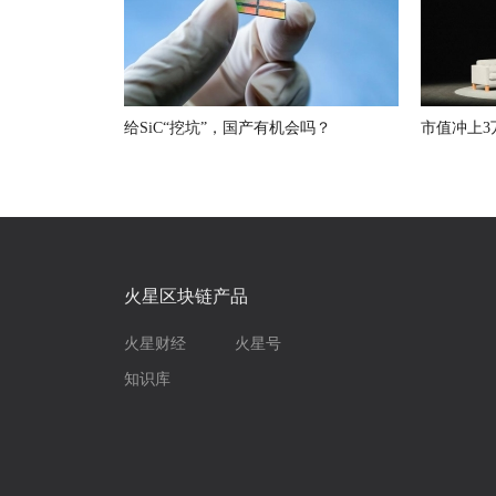
给SiC“挖坑”，国产有机会吗？
市值冲上3
火星区块链产品
火星财经
火星号
知识库