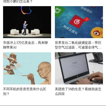
理想小鹏们怎么看？
市值冲上3万亿美金后，再来聊
世界首台二氧化碳捕捉器：带巨
聊苹果AI
型空气过滤器，可减缓全球气候
变暖
不同耳机的音质究竟有什么区
美团抢了58的生意？看姚劲波怎
别？
么回应