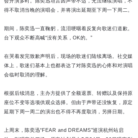
会开演多时。陈奕迅坦言因声带不适，无法继续演唱，不
得不取消当晚的演唱会，并将演出延期至下周一下周二。
期间，陈奕迅一直鞠躬，流泪哽咽着反复向歌迷们道歉。
台下观众不断高喊“没有关系，OK的。”
在哭着发完致歉声明后，现场的歌迷们陆续离场。社交媒
体上，歌迷们基本上也都表达了对陈奕迅的心疼和对演唱
会临时取消的理解。
根据后续消息，主办方提供了全额退票、转赠以及保持原
座位不变等选项供观众选择。但由于声带还没恢复，原定
延期下周一周二的演出也不得不再度取消，另择日期。
上周末，陈奕迅“FEAR and DREAMS”巡演杭州站启