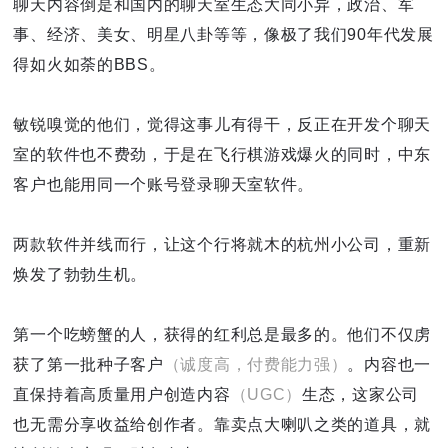
聊天内容倒是和国内的聊天室生态大同小异，政治、军
事、经济、美女、明星八卦等等，像极了我们90年代发展
得如火如荼的BBS。
敏锐嗅觉的他们，觉得这事儿有得干，反正在开发个聊天
室的软件也不费劲，于是在飞行棋游戏爆火的同时，中东
客户也能用同一个账号登录聊天室软件。
两款软件并线而行，让这个行将就木的杭州小公司，重新
焕发了勃勃生机。
第一个吃螃蟹的人，获得的红利总是最多的。他们不仅虏
获了第一批种子客户
（诚度高，付费能力强）
。内容也一
直保持着高质量用户创造内容
（UGC）
生态，这家公司
也无需分享收益给创作者。靠卖点大喇叭之类的道具，就