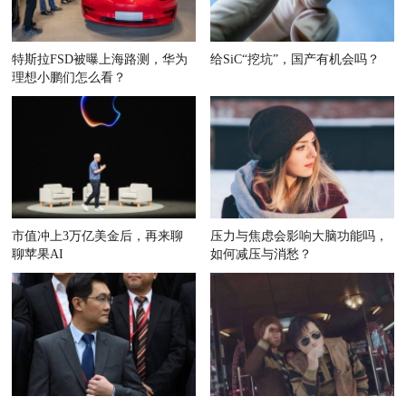
特斯拉FSD被曝上海路测，华为
给SiC“挖坑”，国产有机会吗？
理想小鹏们怎么看？
市值冲上3万亿美金后，再来聊
压力与焦虑会影响大脑功能吗，
聊苹果AI
如何减压与消愁？