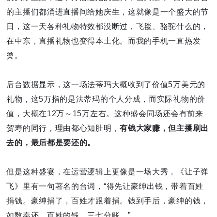
的主播们都涌进直播间给她庆生，这就像是一个盛大的节
日，这一天各种礼物特效都没断过，飞毯、骆驼什么的，
在中东，直播礼物也变得本土化。而我的手机一直热发
烫。
后台数据显示，这一场法蒂玛大概收到了价值5万美元的
礼物，这5万指的是法蒂玛的个人分成，而实际礼物的价
值，大概在12万～15万左右。这种盛会同场还会有前来
贺寿的同行，理由都心知肚明，
有钱大家赚，但主播刷出
去的，最后都是要还的。
但是这种盛宴，在运营逻辑上更像是一场大秀，《让子弹
飞》里有一句著名的台词，“得先让豪绅出钱，带着百姓
捐钱。豪绅捐了，百姓才跟着捐。钱到手后，豪绅的钱，
如数奉还，百姓的钱，三七分账。”