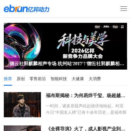
？
德云社郭麒麟相声专场 杭州站 2017：德云社郭麒麟相声专场杭州站
推荐
原创
零售前沿
智能科技
大健康
大消费
福布斯揭秘：为何易烊千玺、杨超越、蔡徐坤能入选“中国名人榜”
一时间，诸多质疑声此起彼伏地响起。时至
今日“中国名人榜”已有十余年历史，是福布斯
的一款明星产品。榜单的筛选标准有哪些，
如何保证权威性？福布斯如何看待这些年中
《全裸导演》火了，成人影视产业到底有多赚钱？