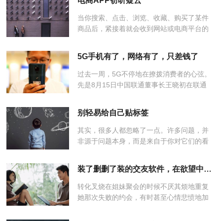
电商APP窃听疑云
困境？国泰君安轻工团队近...
当你搜索、点击、浏览、收藏、购买了某件
商品后，紧接着就会收到网站或电商平台的
相关广告推送，这已经不是什么新鲜事了，
你在互联网上的一举一动，在商家眼里就是
5G手机有了，网络有了，只差钱了
大数据和用户画像。但是，当你...
过去一周，5G不停地在撩拨消费者的心弦。
先是8月15日中国联通董事长王晓初在联通
2019年度中期业绩发布会上表示，在当下过
渡阶段，联通推出5G功能包费用最低的套餐
别轻易给自己贴标签
价为190元/月，在长远的计划里...
其实，很多人都忽略了一点。许多问题，并
非源于问题本身，而是来自于你对它们的看
待角度和认知方式。如同我此前《你的知识
库，是时候更新了》举的例子：当你把“原生
装了删删了装的交友软件，在欲望中失落的年轻人
家庭”看作是一种枷锁和“压...
转化叉烧在姐妹聚会的时候不厌其烦地重复
她那次失败的约会，有时甚至心情悲愤地加
上表演的部分。约会对象对她的复杂情绪一
无所知，静悄悄躺在微信好友列表里，偶尔