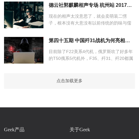
个词来描述中国，那应该是颠覆性。这也是
德云社郭麒麟相声专场 杭州站 2017：德云社郭麒麟相声专场杭州站
我今天要谈的话题，我想从一个...
现在的相声太没意思了，就会卖萌装二愣
子，根本没有大意没有以前传统的韵味与儒
雅，太丢人了还说自己是代表传统相声...
第四十五期 中国歼31战机为何亮相装备展
目前除了F22美系4代机，俄罗斯吹了好多年
的T50俄系5代机外，F35、歼31、歼20都属
美系3代半。歼20装备带矢量的峨眉可进入4
代机，还需要几年。...
点击加载更多
Geek产品
关于Geek