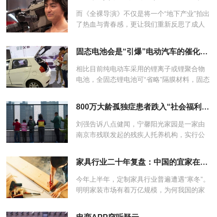
国名人发生的变化？未来“...
而《全裸导演》不仅是将一个“地下产业”拍出
了热血与青春感，更让我们重新反思了成人
影视产业。一直以来不管是影视人还是观
众，大家提到“成人视频”时总会忍俊不禁，笑
固态电池会是“引爆”电动汽车的催化剂吗？
容背后有一种不敢说破的...
相比目前纯电动车采用的锂离子或锂聚合物
电池，全固态锂电池可“省略”隔膜材料，固态
电解质本身充当了隔膜，因而固态锂电池的
结构更接近“三明治”。需要说明的是，固态锂
800万大龄孤独症患者跌入“社会福利悬崖”
电充放电机理与常规锂...
刘强告诉八点健闻，宁馨阳光家园是一家由
南京市残联发起的残疾人托养机构，实行公
办民营，以服务智力障碍、精神残疾以及重
度肢体残疾三类成年人群为主。其中，大龄
家具行业二十年复盘：中国的宜家在哪里？
孤独症患者属于精神残疾，托养...
今年上半年，定制家具行业普遍遭遇“寒冬”。
明明家装市场有着万亿规模，为何我国的家
具行业经历了二十余年的风风雨雨，非但没
有诞生中国的宜家，反而遇到了前所未有的