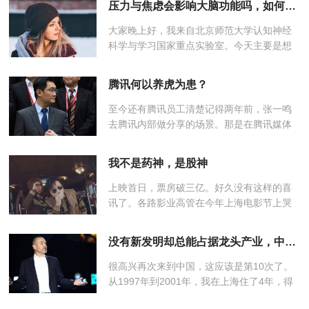
压力与焦虑会影响大脑功能吗，如何减压与消愁？
给她更新最新的游戏资讯。约会...
大家晚上好，我来自北京师范大学认知神经
科学与学习国家重点实验室。今天主要是想
跟大家分享一下我们团队最近的一些研究发
现。大家可能经常听到关于大脑的这样一种
腾讯何以养虎为患？
说法，左半球是理性脑，右半球...
至今还有腾讯员工清楚记得两年前，张一鸣
去腾讯内部做分享的场景。那是在腾讯媒体
团队集聚的希格玛大厦，一两百人规模的小
礼堂人满为患。张一鸣身材瘦小，气场并不
我不是药神，是股神
强大，但言语中，透露着对自己...
上映首日，票房破三亿。好久没有这样的喜
讯了。各路影业高管在今年上海电影节上哭
惨的声音言犹在耳——“影视股可能继续下
跌”“中国电影的新一次危机正在到来”“很多中
没有新发明却总能占据龙头产业，中国人是怎么做到的？
小影视公司都融不到钱”...
很高兴再次来到中国，这应该是第10次了。
从1997年到2001年，我在上海住了4年，得
以见证中国现代化的雏形期。如果让我用一